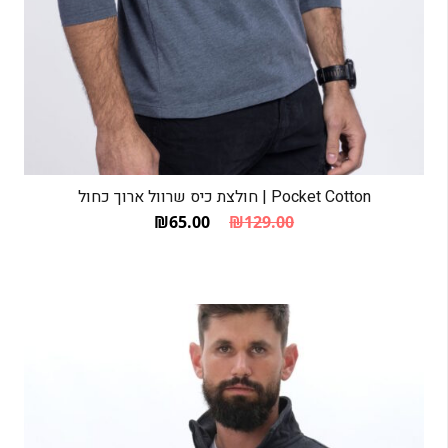
Pocket Cotton | חולצת כיס שרוול ארוך כחול
₪
65.00
₪
129.00
המחיר הנוכחי הוא: ₪65.00.
המחיר המקורי היה: ₪129.00.