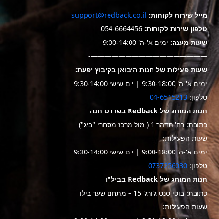
מייל שירות לקוחות:
support@redback.co.il
טלפון שירות לקוחות:
054-6664456
שעות מענה:
ימים א'-ה' 9:00-14:00
—————————————————-
שעות פעילות של חנות היבואן בקיבוץ יפעת:
ימים א'-ה' 9:30-18:00 | יום שישי 9:30-14:00
טלפון:
04-6515213
חנות המותג של Redback בפרדס חנה
כתובת: רח' תדהר 1 ( מול מרכז מסחרי "ביג")
שעות הפעילות:
ימים א'-ה' 9:00-18:00 | יום שישי 9:30-14:00
טלפון:
0737256030
חנות המותג של Redback בביל"ו
כתובת: בוסי סנט ג'ורג' 15 – מתחם שער בילו
שעות הפעילות: