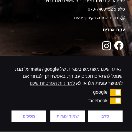
ימים א'-ה' 9:30-19:00 | יום שישי 9:00-14:00
טלפון: 073-7400152
חנות המותג בקיבוץ יפעת
עקבו אחרינו
האתר שלנו משתמש בעוגיות של meta / google על מנת
שנוכל להתאים תכנים עבורך, באפשרותך לבחור אם
לאפשר עוגיות אלו או לא
למדיניות הפרטיות שלנו
google
google
facebook
facebook
סרב
שמור עוגיות
מסכים
קניה באתר מאובטח
צריכים עזרה?
עיצוב ופיתוח אתרי אינטרנט