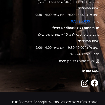
כתובת: רח' תדהר 1 ( מול מרכז מסחרי "ביג")
שעות הפעילות:
ימים א'-ה' 9:00-18:00 | יום שישי 9:30-14:00
טלפון:
0737256030
חנות המותג של Redback בביל"ו
כתובת: בוסי סנט ג'ורג' 15 – מתחם שער בילו
שעות הפעילות:
ימים א'-ה' 9:30-19:00 | יום שישי 9:00-14:00
טלפון: 073-7400152
חנות המותג בקיבוץ יפעת
עקבו אחרינו
האתר שלנו משתמש בעוגיות של meta / google על מנת