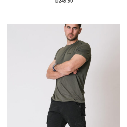
₪
249.90