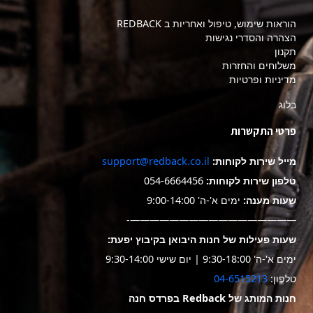
הוראות שימוש, טיפול ואחריות ב REDBACK
הצהרה והסדרי נגישות
תקנון
משלוחים והחזרות
מדיניות ופרטיות
בלוג
פרטי התקשרות
מייל שירות לקוחות:
support@redback.co.il
טלפון שירות לקוחות:
054-6664456
שעות מענה:
ימים א'-ה' 9:00-14:00
—————————————————-
שעות פעילות של חנות היבואן בקיבוץ יפעת:
ימים א'-ה' 9:30-18:00 | יום שישי 9:30-14:00
טלפון:
04-6515213
חנות המותג של Redback בפרדס חנה