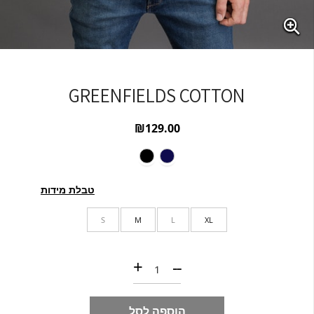
GREENFIELDS COTTON
₪
129.00
טבלת מידות
S
M
L
XL
כמות של GREENFIELDS COTTON
+
--
הוספה לסל