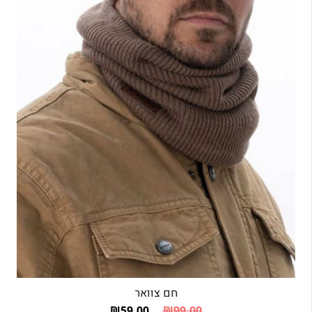
חם צוואר
₪
59.00
₪
99.00