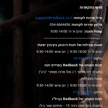
פרטי התקשרות
מייל שירות לקוחות:
support@redback.co.il
טלפון שירות לקוחות:
054-6664456
שעות מענה:
ימים א'-ה' 9:00-14:00
—————————————————-
שעות פעילות של חנות היבואן בקיבוץ יפעת:
ימים א'-ה' 9:30-18:00 | יום שישי 9:30-14:00
טלפון:
04-6515213
חנות המותג של Redback בפרדס חנה
כתובת: רח' תדהר 1 ( מול מרכז מסחרי "ביג")
שעות הפעילות:
ימים א'-ה' 9:00-18:00 | יום שישי 9:30-14:00
טלפון:
0737256030
חנות המותג של Redback בביל"ו
כתובת: בוסי סנט ג'ורג' 15 – מתחם שער בילו