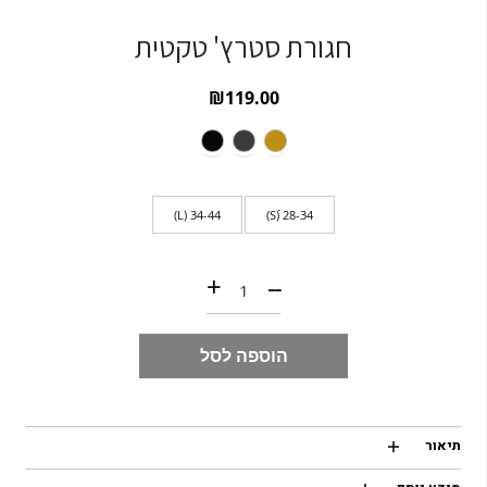
חגורת סטרץ' טקטית
₪
119.00
34-44 (L)
28-34 ׂׂׂׂׂ(S)
כמות של חגורת סטרץ' טקטית
+
--
הוספה לסל
תיאור