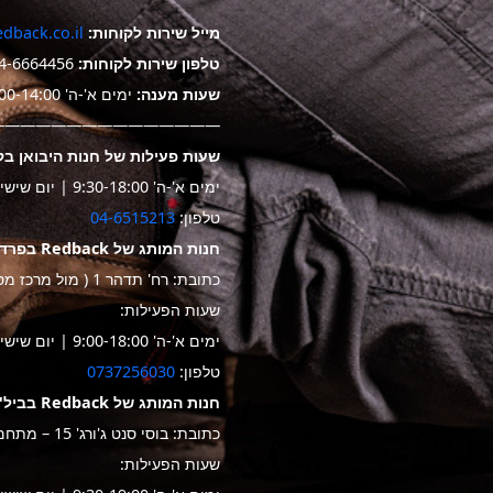
מייל שירות לקוחות:
dback.co.il
טלפון שירות לקוחות:
4-6664456
שעות מענה:
ימים א'-ה' 9:00-14:00
——————————————-
שעות פעילות של חנות היבואן בק
ימים א'-ה' 9:30-18:00 | יום שישי 9:30-14:00
טלפון:
04-6515213
חנות המותג של Redback בפרדס חנה
כתובת: רח' תדהר 1 ( מול מרכז מסחרי "ביג")
שעות הפעילות:
ימים א'-ה' 9:00-18:00 | יום שישי 9:30-14:00
טלפון:
0737256030
חנות המותג של Redback בביל"ו
כתובת: בוסי סנט ג'ורג' 15 – מתחם שער בילו
שעות הפעילות: