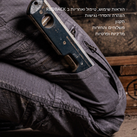
הוראות שימוש, טיפול ואחריות ב REDBACK
הצהרה והסדרי נגישות
תקנון
משלוחים והחזרות
מדיניות ופרטיות