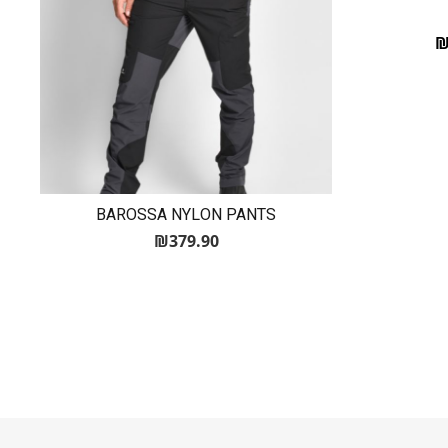
הוא: ₪199.00.
היה: ₪249.00.
BAROSSA NYLON PANTS
₪
379.90