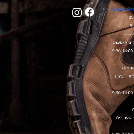
support@re
05
———
יבוץ יפעת: