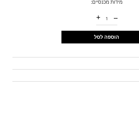
מידות מכנסיים:
כמות של Angler Strech pants | דגמח סטרץ' לטיולים וליום יום (אפור)
+
--
הוספה לסל