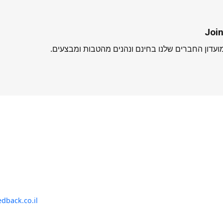
Join
עדון החברים שלנו בחינם ונהנים מהטבות ומבצעים.
פרטי התקשרות
מייל שירות לקוחות:
dback.co.il
טלפון שירות לקוחות:
4-6664456