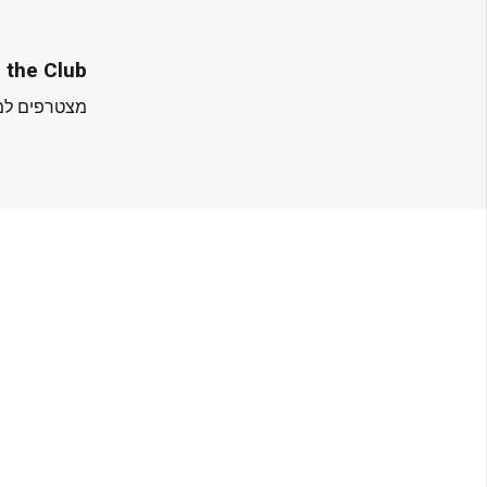
 the Club
מצטרפים למו
בלוג
מידע שימושי
הוראות שימוש, טיפול ואחריות ב REDBACK
הצהרה והסדרי נגישות
תקנון