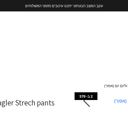
עקב המצב הבטחוני יתכנו עיכובים מזמני המשלוחים
2 ב- 579
Angler Strech pants | דגמח סטרץ' לטיולים וליום יום 