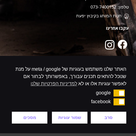
טלפון: 073-7400152
חנות המותג בקיבוץ יפעת
עקבו אחרינו
האתר שלנו משתמש בעוגיות של meta / google על מנת
שנוכל להתאים תכנים עבורך, באפשרותך לבחור אם
לאפשר עוגיות אלו או לא
למדיניות הפרטיות שלנו
google
google
facebook
facebook
סרב
שמור עוגיות
מסכים
קניה באתר מאובטח
עיצוב ופיתוח אתרי אינטרנט