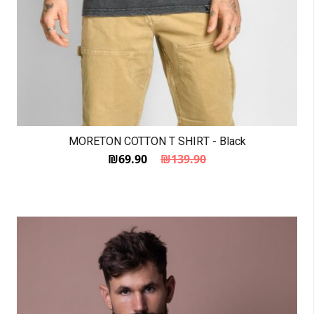
MORETON COTTON T SHIRT - Black
₪
69.90
₪
139.90
המחיר הנוכחי הוא: ₪69.90.
המחיר המקורי היה: ₪139.90.