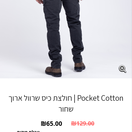
Pocket Cotton | חולצת כיס שרוול ארוך
שחור
₪
65.00
₪
129.00
המחיר הנוכחי הוא: ₪65.00.
המחיר המקורי היה: ₪129.00.
טבלת מידות