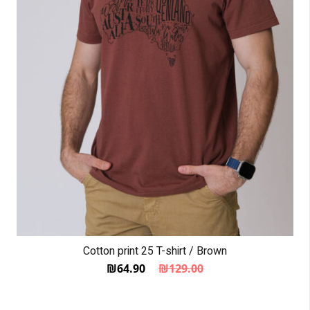
Cotton print 25 T-shirt / Brown
₪
64.90
₪
129.00
המחיר הנוכחי הוא: ₪64.90.
המחיר המקורי היה: ₪129.00.