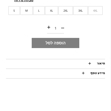
S
M
L
XL
2XL
3XL
4XL
כמות של Pocket Cotton | חולצת כיס שרוול ארוך שחור
+
--
הוספה לסל
תיאור
מידע נוסף