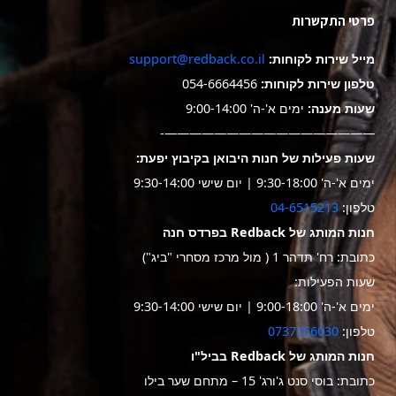
פרטי התקשרות
מייל שירות לקוחות:
support@redback.co.il
טלפון שירות לקוחות:
054-6664456
שעות מענה:
ימים א'-ה' 9:00-14:00
—————————————————-
שעות פעילות של חנות היבואן בקיבוץ יפעת:
ימים א'-ה' 9:30-18:00 | יום שישי 9:30-14:00
טלפון:
04-6515213
חנות המותג של Redback בפרדס חנה
כתובת: רח' תדהר 1 ( מול מרכז מסחרי "ביג")
שעות הפעילות:
ימים א'-ה' 9:00-18:00 | יום שישי 9:30-14:00
טלפון:
0737256030
חנות המותג של Redback בביל"ו
כתובת: בוסי סנט ג'ורג' 15 – מתחם שער בילו