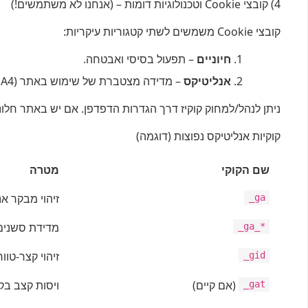
4) קובצי Cookie וטכנולוגיות דומות – (אנחנו לא משתמשים!)
קובצי Cookie משמשים לשתי קטגוריות עיקריות:
חיוניים
– תפעול בסיסי ואבטחה.
אנליטיקס
– מדידה מצטברת של שימוש באתר (GA4).
ניתן לנהל/למחוק קוקיז דרך הגדרות הדפדפן. אם יש באתר חלונית
קוקיות אנליטיקס נפוצות (דוגמה)
שם הקוקי
מטרה
זיהוי מבקר א
_ga
מדידת סשנים
_ga_*
זיהוי קצר-טווח
_gid
(אם קיים)
ויסות קצב בק
_gat