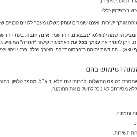
ת אנונימיזציה).
מכשיר/דפדפן כללי.
הה אותך ישירות, ואיננו שומרים עותק משלנו מעבר ללוגים טכניים ש
 המציע הרשמה לניוזלטר/מבצעים. ההרשמה
אינה חובה
ם. ניתן להסיר את עצמך
בכל עת
באמצעות קישור “הסרה” המופיע בכל
מפרסם.
רת בטופס התשלום, לרבות: שם מלא, דוא״ל, מספר טלפון, כתובת 
לא מסירתם לא נוכל להשלים את ההזמנה.
ת ותמיכה.
.
חת השירות.