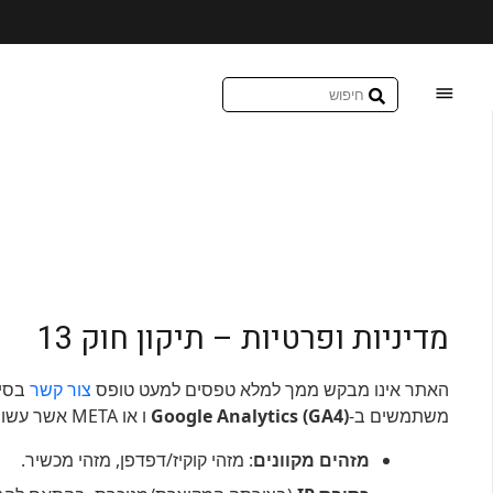
עקב המצב הבטחוני יתכנו עיכובים מזמני המשלוחים
מדיניות ופרטיות – תיקון חוק 13
האתר אינו מבקש ממך למלא טפסים למעט טופס
צור קשר
בסיס
משתמשים ב-
Google Analytics (GA4)
ו או META אשר עשוי לאסוף:
מזהים מקוונים
: מזהי קוקיז/דפדפן, מזהי מכשיר.