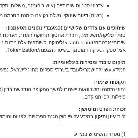
עדכוני סטטוס שירותיים (אישור הזמנה, משלוח, תקלות) ב
(רשות)
דיוור שיווקי
: נשלח רק אם סימנת הסכמה מפורשת בטופס הת
שיתופים עם צדדים שלישיים (כמעבדי נתונים מטעמנו):
שירותי אבטחה/anti-fraud ואנליטיקה. לשותפים אלה ניתנת גישה במידה הנחוצה בלבד ובכפוף להסכמי סודיות ואבטחה. נתוני כרטיס אשראי
אצל ספק הסליקה המוסמך בשיטות הצפנה/Tokenization.
מיקום עיבוד ומסירות בינלאומיות:
המידע עשוי להישמר/לעובד בשרתי ספקים מחוץ לישראל. נפעל ל
תקופות שימור:
נתוני הזמנה וחשבונאות יישמרו למשך התקופה הנדרשת בדין (
פעילות, לפי המוקדם.
זכויות הפרט ומימושן:
זכות
עיון
ו
תיקון
במידע על-פי חוק הגנת הפרטיות. לפניות ומימוש
1) מטרות השימוש במידע