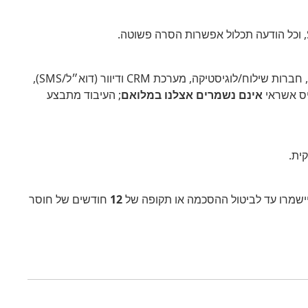
ספקי סליקה/תשלומים, חברת אחסון ותחזוקת האתר, מערכת חנויות (WooCommerce) ותוספים רלוונטיים, מערכות ניהול חשבונות, חברות שילוח/לוגיסטיקה, מערכת CRM ודיוור (דוא״ל/SMS),
אינם נשמרים אצלנו במלואם
; העיבוד מתבצע
ית.
ווק יישמרו עד לביטול ההסכמה או תקופה של
12
חודשים של חוסר