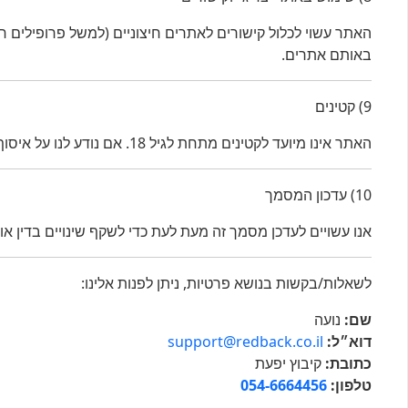
האתר עשוי לכלול קישורים לאתרים חיצוניים (למשל פרופילים ח
באותם אתרים.
9) קטינים
האתר אינו מיועד לקטינים מתחת לגיל 18. אם נודע לנו על איסוף לא מכוון של מידע לגבי קטין, נפעל למחיקתו.
10) עדכון המסמך
אנו עשויים לעדכן מסמך זה מעת לעת כדי לשקף שינויים בדין א
לשאלות/בקשות בנושא פרטיות, ניתן לפנות אלינו:
שם:
נועה
דוא״ל:
support@redback.co.il
כתובת:
קיבוץ יפעת
טלפון:
054-6664456