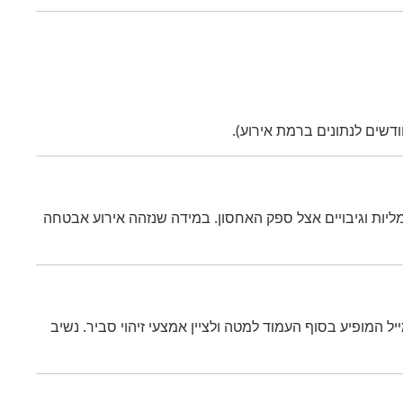
), עדכוני מערכת/תוספים, הרשאות גישה מינימליות וגיבויים אצל ספק האחסון. במידה שנזהה אירוע אבטחה
יל המופיע בסוף העמוד למטה ולציין אמצעי זיהוי סביר. נשיב