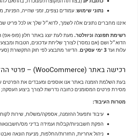
כתובת IP
(בצורתה המקוצרת/מנוכרת, בהתאם להגדרו
נתוני שימוש
: עמודים נצפים, זמני שהייה, הפניות, 
איננו מחברים נתונים אלה לשמך, לדוא״ל שלך או לכל פריט שמז
רשימת תפוצה וניוזלטר.
מעת לעת יוצג באתר חלון (פופ-אפ)
הדוא״ל ושם (אם נמסר) לצורך שליחת עדכונים, הטבות ומבצעי
עלות ועד
3 ימי עסקים
. הדיוור מתבצע לפי חוק התקשורת (סעיף 30א) – ההודעות יסומנו כ“פרסומת” לפי הצורך ויכללו פרטי זיהוי ויצירת קשר עם ה
רכישה באתר (WooCommerce) – פרטי ההזמנה ושימוש בהם
בעת השלמת הזמנה באתר אנו אוספים ומעבדים את הפרטים שמס
מסירת פרטים המסומנים כחובה נדרשת לצורך ביצוע העסקה; ל
מטרות העיבוד:
עיבוד ותפעול ההזמנה, אספקה/משלוח, שירות לקוחו
הפקת חשבוניות/קבלות ועמידה בדיני מס/חשבונאות
ניהול אחריות, החזרות/החלפות, מניעת הונאה ואבט