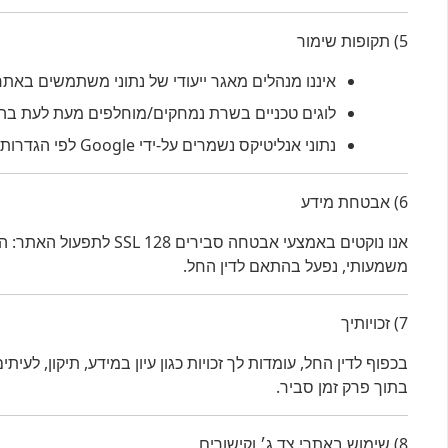
5) תקופות שימור
איננו מנהלים מאגר ייעודי של נתוני משתמשים באתר
לוגים טכניים בשרת נמחקים/מוחלפים מעת לעת בה
נתוני אנליטיקס נשמרים על-ידי Google לפי הגדרות השימור בחשבון האנליטיקס של האתר (ברירת-מחדל נפוצה: 2–14 חודשים לנתונים ברמת אירוע).
6) אבטחת מידע
משמעותי, נפעל בהתאם לדין החל.
7) זכויותיך
בכפוף לדין החל, עומדות לך זכויות כגון עיון במידע, תיקון, לע
בתוך פרק זמן סביר.
8) שימוש באתרי צד ג׳ וקישורים