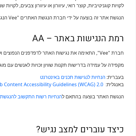
לקויות קוגניטיביות, קוצר רואי, עיוורון או עיוורון צבעים, לקויות
הנגשת אתר זה בוצעה על ידי חברת הנגשת האתרים "Vee הנגשת אתרים".
רמת הנגישות באתר – AA
חברת "Vee", התאימה את נגישות האתר לדפדפנים הנפוצים ולשימוש בטלפון הסלולרי ככל הניתן, והשתמשה בבדיקותיה בקוראי מסך מסוג Jaws ו- NVDA.
מקפידה על עמידה בדרישות תקנות שוויון זכויות לאנשים עם מוגבלות 5568 התשע"ג 2013 ברמת AA. וכן, מיישמת את המלצות מסמך WCAG2.2 מאת
בעברית:
הנחיות
לנגישות
תכנים
באינטרנט
באנגלית:
 Content Accessibility Guidelines (WCAG) 2.0
הנגשת האתר בוצעה בהתאם ל
הנחיות
רשות
התקשוב
להנגשת
כיצד עוברים למצב נגיש?