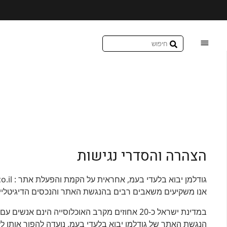
עקב המצב הבטחוני יתכנו עיכובים מזמני המשלוחים
הצהרה והסדרי נגישות
גודלמן יבוא בלעדי בעמ, אחראית על הקמת והפעלת אתר : redback.co.il. אנו רואים חשיבות רבה במתן שירות שוויוני לכלל האזרחים ובשיפור השירות הניתן לאזרחים עם מוגבלות.
אנו משקיעים משאבים רבים בהנגשת האתר והנכסים הדיגיטליים 
במדינת ישראל כ-20 אחוזים מקרב האוכלוסייה הינם אנשים עם מוגבלות הזקוקים לנגישות דיגיטלית, על מנת לצרוך מידע ושירותים כללים.
הנגשת האתר של גודלמן יבוא בלעדי בעמ, נועדה להפוך אותו לזמין