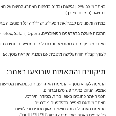
באתר מוצב אייקון נגישות (בד"כ בדפנות האתר). לחיצה על הא
בתצוגה (במידת הצורך).
במידה ומעוניינים לבטל את הפעולה, יש ללחוץ על הפונקציה בת
התוכנה פועלת בדפדפנים הפופולריים: Chrome, Firefox, Safari, Opera בכפוף (תנאי יצרן) הגלישה במצב נגישות מומלצת בדפדפן כרום.
האתר מספק מבנה סמנטי עבור טכנולוגיות מסייעות ותמיכה בדפוס השימוש המקובל
לצורך קבלת חווית גלישה מיטבית עם תוכנת הקראת מסך, אנו ממליצים לשימו
תיקונים והתאמות שבוצעו באתר:
התאמה לקורא מסך – התאמת האתר עבור טכנולוגיות מסייעות כגון  , JAWS
אמצעי הניווט באתר פשוטים וברורים.
תכני האתר כתובים באופן ברור, מסודר והיררכי.
האתר מותאם לצפייה בדפדפנים מודרניים.
התאמת האתר לתצוגה תואמת מגוון מסכים ורזולוציות.
כל הדפים באתר בעלי מבנה קבוע (1H/2H/3H וכו').