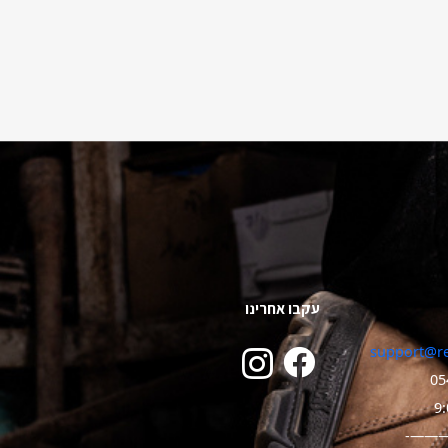
עקבו אחרינו
support@re
05
———