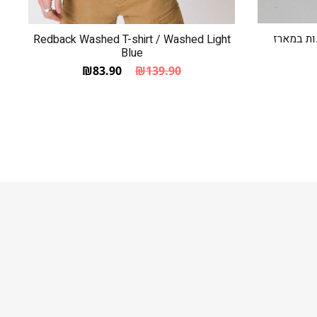
Redback Washed T-shirt / Washed Light
Blue
₪
83.90
₪
139.90
המחיר הנוכחי הוא: ₪83.90.
המחיר המקורי היה: ₪139.90.