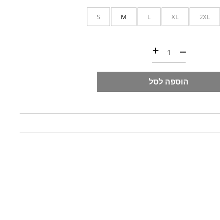
S
M
L
XL
2XL
כמות של Cotton print 25 T-shirt / Dark Grey
+
--
הוספה לסל