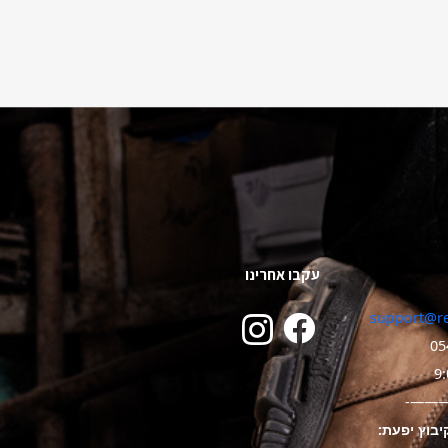
עקבו אחרינו
support@re
05
———
יבוץ יפעת: