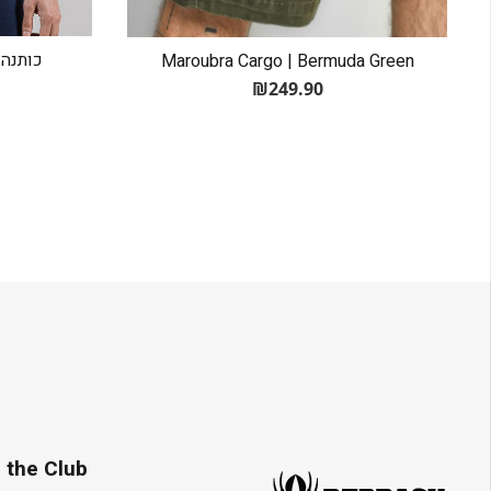
כותנה - BASIC BOXER
Maroubra Cargo | Bermuda Green
₪
249.90
 the Club