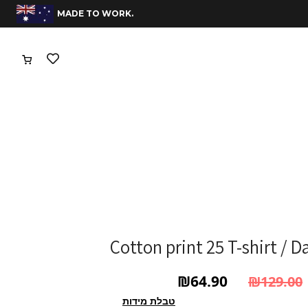
משלוחים חינם בהזמנות מעל 400 שח
.MADE TO WORK
Cotton print 25 T-shirt / D
₪
64.90
₪
129.00
המחיר הנוכחי הוא: ₪64.90.
המחיר המקורי היה: ₪129.00.
טבלת מידות