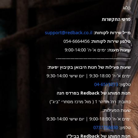
בלוג
פרטי התקשרות
מייל שירות לקוחות:
support@redback.co.il
טלפון שירות לקוחות:
054-6664456
שעות מענה:
ימים א'-ה' 9:00-14:00
—————————————————-
שעות פעילות של חנות היבואן בקיבוץ יפעת:
ימים א'-ה' 9:30-18:00 | יום שישי 9:30-14:00
טלפון:
04-6515213
חנות המותג של Redback בפרדס חנה
כתובת: רח' תדהר 1 ( מול מרכז מסחרי "ביג")
שעות הפעילות:
ימים א'-ה' 9:00-18:00 | יום שישי 9:30-14:00
טלפון:
0737256030
חנות המותג של Redback בביל"ו