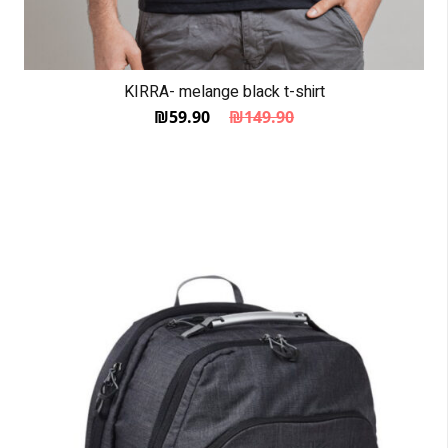
KIRRA- melange black t-shirt
₪
59.90
₪
149.90
המחיר הנוכחי הוא: ₪59.90.
המחיר המקורי היה: ₪149.90.