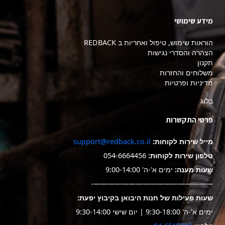
מידע שימושי
הוראות שימוש, טיפול ואחריות ב REDBACK
הצהרה והסדרי נגישות
תקנון
משלוחים והחזרות
מדיניות ופרטיות
בלוג
פרטי התקשרות
מייל שירות לקוחות:
support@redback.co.il
טלפון שירות לקוחות:
054-6664456
שעות מענה:
ימים א'-ה' 9:00-14:00
—————————————————-
שעות פעילות של חנות היבואן בקיבוץ יפעת:
ימים א'-ה' 9:30-18:00 | יום שישי 9:30-14:00