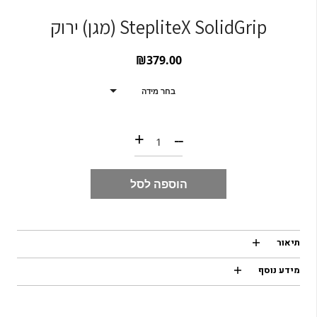
StepliteX SolidGrip (מגן) ירוק
₪
379.00
בחר מידה
כמות של StepliteX SolidGrip (מגן) ירוק
+
--
הוספה לסל
תיאור
מידע נוסף