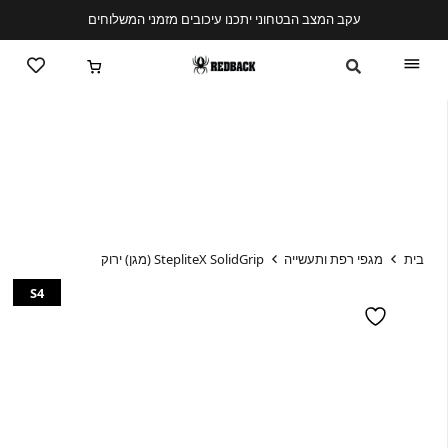
עקב המצב הבטחוני יתכנו עיכובים מזמני המשלוחים
בית
מגפי רפת ותעשייה
StepliteX SolidGrip (מגן) ירוק
S4