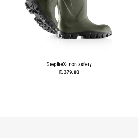
StepliteX- non safety
₪
379.00