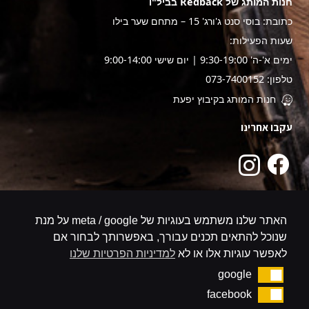
חנות המותג של Redback בביל"ו
כתובת: בוסי סנט ג'ורג' 15 – מתחם שער בילו
שעות הפעילות:
ימים א'-ה' 9:30-19:00 | יום שישי 9:00-14:00
טלפון: 073-7400152
חנות המותג בקיבוץ יפעת
עקבו אחרינו
האתר שלנו משתמש בעוגיות של meta / google על מנת
שנוכל להתאים תכנים עבורך, באפשרותך לבחור אם
לאפשר עוגיות אלו או לא
למדיניות הפרטיות שלנו
google
google
facebook
facebook