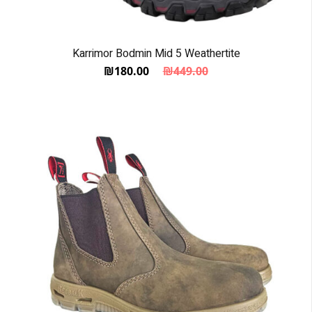
Karrimor Bodmin Mid 5 Weathertite
₪
180.00
₪
449.00
המחיר הנוכחי הוא: ₪180.00.
המחיר המקורי היה: ₪449.00.