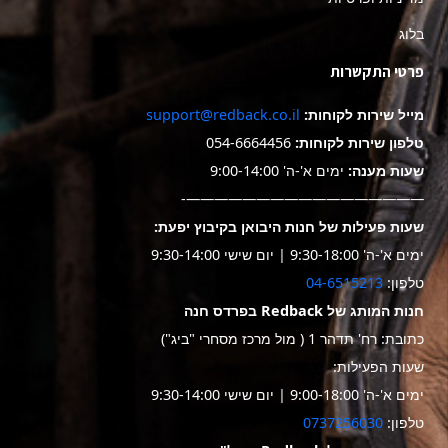
בלוג
פרטי התקשרות
מייל שירות לקוחות:
support@redback.co.il
טלפון שירות לקוחות:
054-6664456
שעות מענה:
ימים א'-ה' 9:00-14:00
—————————————————-
שעות פעילות של חנות היבואן בקיבוץ יפעת:
ימים א'-ה' 9:30-18:00 | יום שישי 9:30-14:00
טלפון:
04-6515213
חנות המותג של Redback בפרדס חנה
כתובת: רח' תדהר 1 ( מול מרכז מסחרי "ביג")
שעות הפעילות:
ימים א'-ה' 9:00-18:00 | יום שישי 9:30-14:00
טלפון:
0737256030