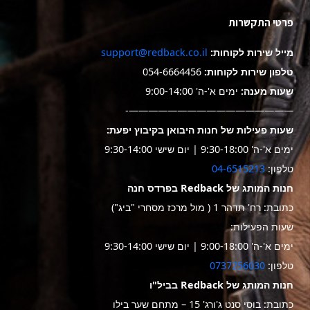
פרטי התקשרות
מייל שירות לקוחות:
support@redback.co.il
טלפון שירות לקוחות:
054-6664456
שעות מענה:
ימים א'-ה' 9:00-14:00
—————————————————-
שעות פעילות של חנות היבואן בקיבוץ יפעת:
ימים א'-ה' 9:30-18:00 | יום שישי 9:30-14:00
טלפון:
04-6515213
חנות המותג של Redback בפרדס חנה
כתובת: רח' תדהר 1 ( מול מרכז מסחרי "ביג")
שעות הפעילות:
ימים א'-ה' 9:00-18:00 | יום שישי 9:30-14:00
טלפון:
0737256030
חנות המותג של Redback בביל"ו
כתובת: בוסי סנט ג'ורג' 15 – מתחם שער בילו