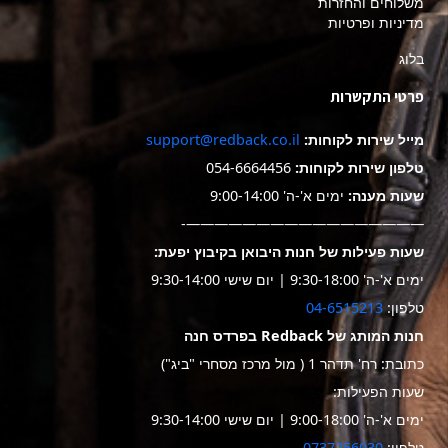
משלוחים והחזרות
מדיניות ופרטיות
בלוג
פרטי התקשרות
מייל שירות לקוחות:
support@redback.co.il
טלפון שירות לקוחות:
054-6664456
שעות מענה:
ימים א'-ה' 9:00-14:00
—————————————————-
שעות פעילות של חנות היבואן בקיבוץ יפעת:
ימים א'-ה' 9:30-18:00 | יום שישי 9:30-14:00
טלפון:
04-6515213
חנות המותג של Redback בפרדס חנה
כתובת: רח' תדהר 1 ( מול מרכז מסחרי "ביג")
שעות הפעילות:
ימים א'-ה' 9:00-18:00 | יום שישי 9:30-14:00
טלפון:
0737256030