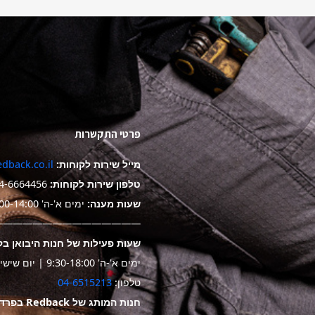
פרטי התקשרות
מייל שירות לקוחות:
dback.co.il
טלפון שירות לקוחות:
4-6664456
שעות מענה:
ימים א'-ה' 9:00-14:00
——————————————-
שעות פעילות של חנות היבואן בק
ימים א'-ה' 9:30-18:00 | יום שישי 9:30-14:00
טלפון:
04-6515213
חנות המותג של Redback בפרדס חנה