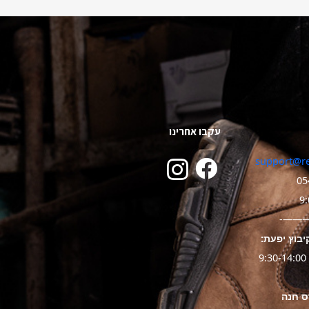
עקבו אחרינו
support@re
05
———
יבוץ יפעת: