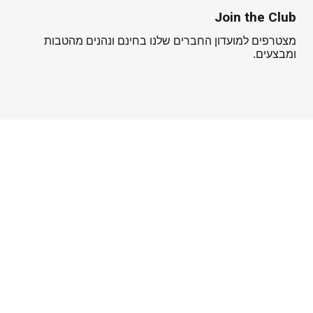
Join the Club
מצטרפים למועדון החברים שלנו בחינם ונהנים מהטבות
ומבצעים.
מידע שימושי
הוראות שימוש, טיפול ואחריות ב REDBACK
הצהרה והסדרי נגישות
תקנון
משלוחים והחזרות