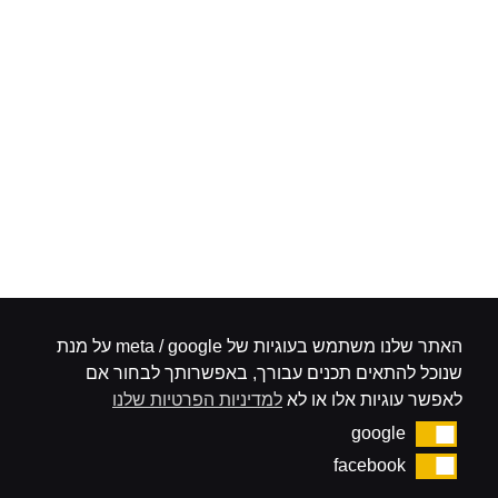
חנות המותג של Redback בביל"ו
כתובת: בוסי סנט ג'ורג' 15 – מתחם שער בילו
שעות הפעילות:
ימים א'-ה' 9:30-19:00 | יום שישי 9:00-14:00
טלפון: 073-7400152
חנות המותג בקיבוץ יפעת
עקבו אחרינו
האתר שלנו משתמש בעוגיות של meta / google על מנת
שנוכל להתאים תכנים עבורך, באפשרותך לבחור אם
לאפשר עוגיות אלו או לא
למדיניות הפרטיות שלנו
google
google
facebook
facebook