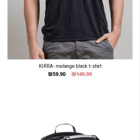
KIRRA- melange black t-shirt
₪
59.90
₪
149.90
המחיר הנוכחי הוא: ₪59.90.
המחיר המקורי היה: ₪149.90.