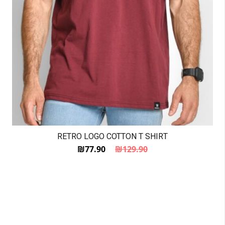
RETRO LOGO COTTON T SHIRT
₪
77.90
₪
129.90
המחיר הנוכחי הוא: ₪77.90.
המחיר המקורי היה: ₪129.90.