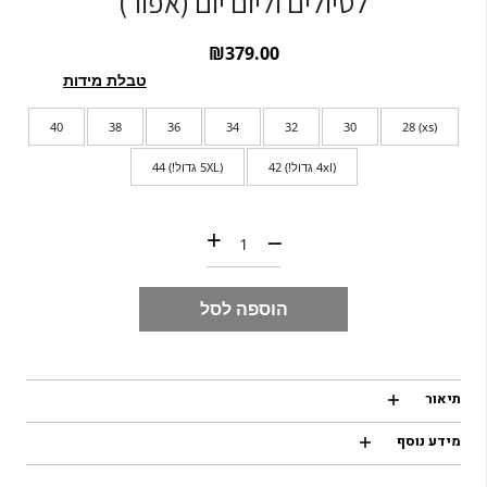
לטיולים וליום יום (אפור)
₪
379.00
טבלת מידות
40
38
36
34
32
30
(xs) 28
(4xl גדול!) 42
(5XL גדול!) 44
כמות של Angler Strech pants | דגמח סטרץ' לטיולים וליום יום (אפור)
+
--
הוספה לסל
תיאור
מידע נוסף