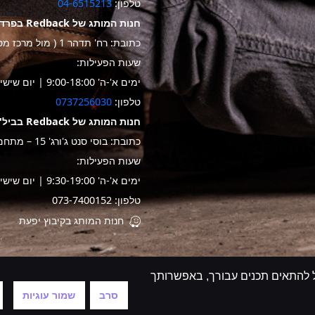
טלפון:
04-6515213
חנות המותג של Redback בפרדס חנה
כתובת: רח' תדהר 1 ( מול מרכז מסחרי "ביג")
שעות הפעילות:
ימים א'-ה' 9:00-18:00 | יום שישי 9:30-14:00
טלפון:
0737256030
חנות המותג של Redback בביל"ו
כתובת: בוסי סנט ג'ורג' 15 – מתחם שער בילו
שעות הפעילות:
ימים א'-ה' 9:30-19:00 | יום שישי 9:00-14:00
טלפון: 073-7400152
חנות המותג בקיבוץ יפעת
של meta / google על מנת שנוכל להתאים תכנים עבורך, באפשרותך
קניה באתר מאובטח
סרב
שמור עוגיות