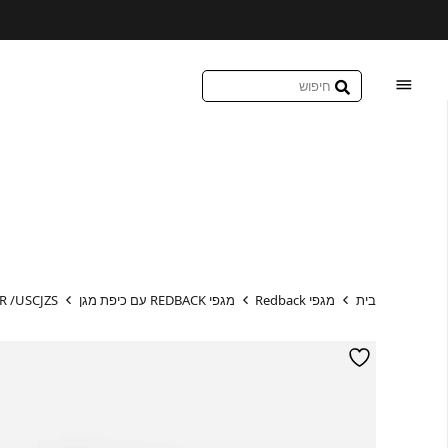
בית
מגפי Redback
מגפי REDBACK עם כיפת מגן
COBAR /USCJZS עם