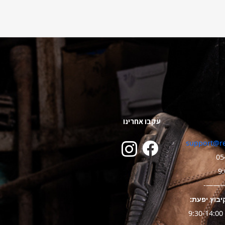
עקבו אחרינו
support@re
05
———
יבוץ יפעת: