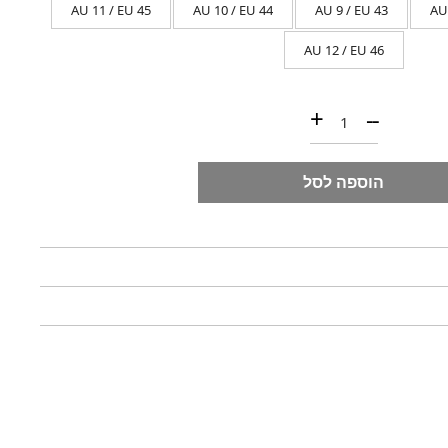
AU 11 / EU 45
AU 10 / EU 44
AU 9 / EU 43
AU 
AU 12 / EU 46
כמות של COBAR /USCJZS עם כיפת מגן
+
--
הוספה לסל