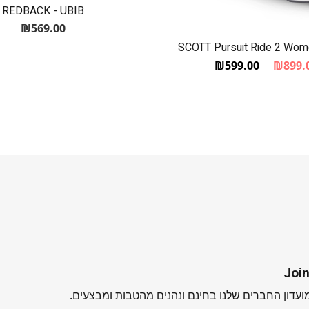
REDBACK - UBIB
₪
569.00
SCOTT Pursuit Ride 2 Wom
₪
599.00
₪
899.
המחיר הנוכחי הוא: ₪599.00.
המחיר המקורי היה: ₪899.00.
Join
עדון החברים שלנו בחינם ונהנים מהטבות ומבצעים.