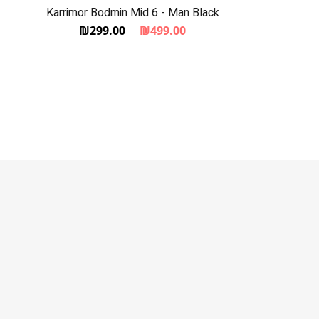
Karrimor Bodmin Mid 6 - Man Black
₪
299.00
₪
499.00
המחיר הנוכחי הוא: ₪299.00.
המחיר המקורי היה: ₪499.00.