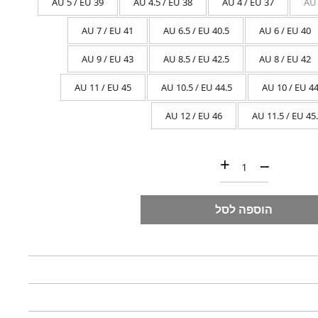
AU 5 / EU 39
AU 4.5 / EU 38
AU 4 / EU 37
AU 
AU 7 / EU 41
AU 6.5 / EU 40.5
AU 6 / EU 40
AU 9 / EU 43
AU 8.5 / EU 42.5
AU 8 / EU 42
AU 11 / EU 45
AU 10.5 / EU 44.5
AU 10 / EU 4
AU 12 / EU 46
AU 11.5 / EU 45
כמות של REDBACK - UBCH
+
--
הוספה לסל