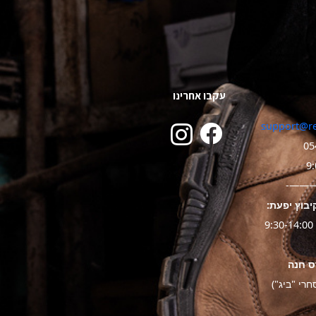
עקבו אחרינו
support@re
05
———
יבוץ יפעת: