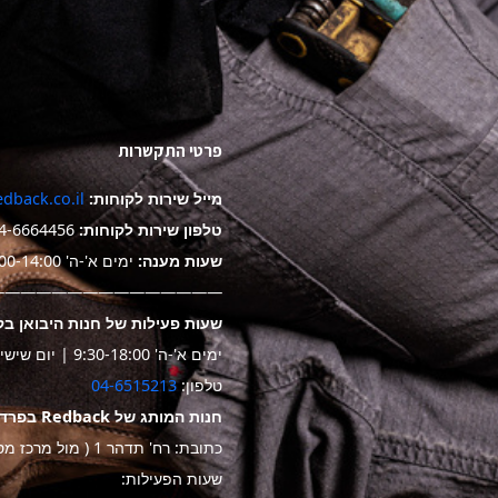
פרטי התקשרות
מייל שירות לקוחות:
dback.co.il
טלפון שירות לקוחות:
4-6664456
שעות מענה:
ימים א'-ה' 9:00-14:00
——————————————-
שעות פעילות של חנות היבואן בק
ימים א'-ה' 9:30-18:00 | יום שישי 9:30-14:00
טלפון:
04-6515213
חנות המותג של Redback בפרדס חנה
כתובת: רח' תדהר 1 ( מול מרכז מסחרי "ביג")
שעות הפעילות: