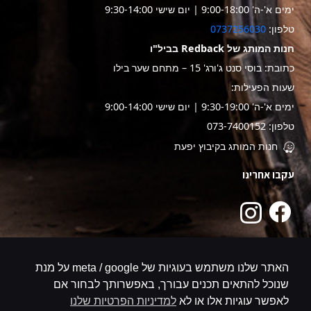
ימים א'-ה' 9:00-18:00 | יום שישי 9:30-14:00
טלפון:
0737256030
חנות המותג של Redback בביל"ו
כתובת: בוסי סנט ג'ורג' 15 – מתחם שער בילו
שעות הפעילות:
ימים א'-ה' 9:30-19:00 | יום שישי 9:00-14:00
טלפון: 073-7400152
חנות המותג בקיבוץ יפעת
עקבו אחרינו
האתר שלנו משתמש בעוגיות של meta / google על מנת
שנוכל להתאים תכנים עבורך, באפשרותך לבחור אם
לאפשר עוגיות אלו או לא
למדיניות הפרטיות שלנו