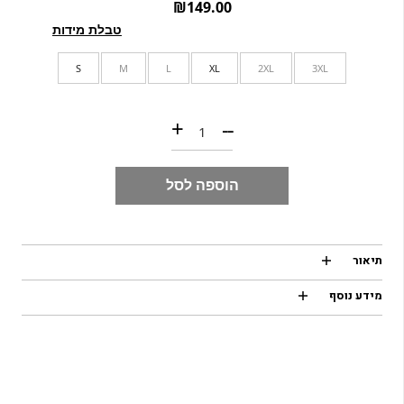
₪
149.00
טבלת מידות
S
M
L
XL
2XL
3XL
כמות של LUCKY BAY- polo shirt
+
--
הוספה לסל
תיאור
מידע נוסף