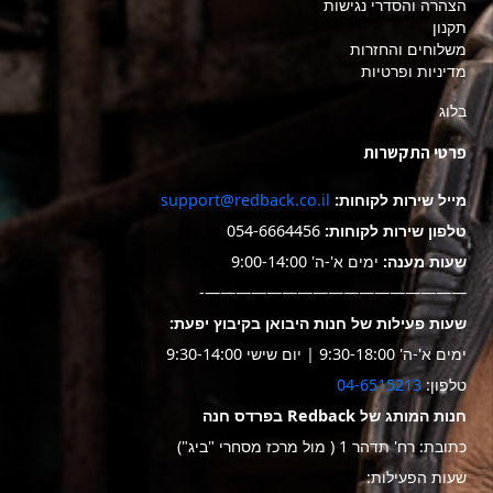
הצהרה והסדרי נגישות
תקנון
משלוחים והחזרות
מדיניות ופרטיות
בלוג
פרטי התקשרות
מייל שירות לקוחות:
support@redback.co.il
טלפון שירות לקוחות:
054-6664456
שעות מענה:
ימים א'-ה' 9:00-14:00
—————————————————-
שעות פעילות של חנות היבואן בקיבוץ יפעת:
ימים א'-ה' 9:30-18:00 | יום שישי 9:30-14:00
טלפון:
04-6515213
חנות המותג של Redback בפרדס חנה
כתובת: רח' תדהר 1 ( מול מרכז מסחרי "ביג")
שעות הפעילות: