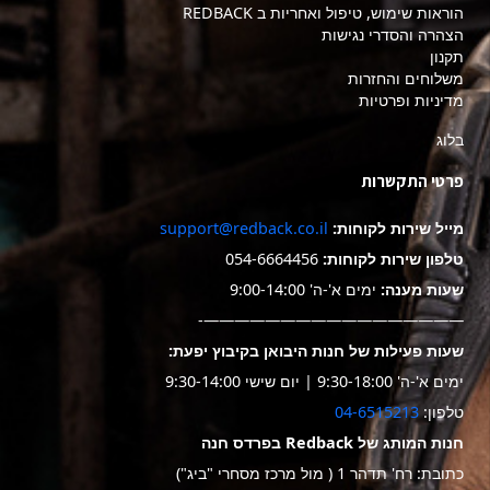
הוראות שימוש, טיפול ואחריות ב REDBACK
הצהרה והסדרי נגישות
תקנון
משלוחים והחזרות
מדיניות ופרטיות
בלוג
פרטי התקשרות
מייל שירות לקוחות:
support@redback.co.il
טלפון שירות לקוחות:
054-6664456
שעות מענה:
ימים א'-ה' 9:00-14:00
—————————————————-
שעות פעילות של חנות היבואן בקיבוץ יפעת:
ימים א'-ה' 9:30-18:00 | יום שישי 9:30-14:00
טלפון:
04-6515213
חנות המותג של Redback בפרדס חנה
כתובת: רח' תדהר 1 ( מול מרכז מסחרי "ביג")