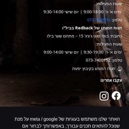
שעות הפעילות:
ימים א'-ה' 9:00-18:00 | יום שישי 9:30-14:00
טלפון:
0737256030
חנות המותג של Redback בביל"ו
כתובת: בוסי סנט ג'ורג' 15 – מתחם שער בילו
שעות הפעילות:
ימים א'-ה' 9:30-19:00 | יום שישי 9:00-14:00
טלפון: 073-7400152
חנות המותג בקיבוץ יפעת
עקבו אחרינו
האתר שלנו משתמש בעוגיות של meta / google על מנת
שנוכל להתאים תכנים עבורך, באפשרותך לבחור אם