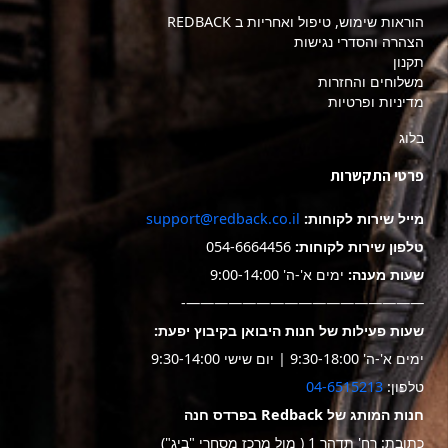
הוראות שימוש, טיפול ואחריות ב REDBACK
הצהרה והסדרי נגישות
תקנון
משלוחים והחזרות
מדיניות ופרטיות
בלוג
פרטי התקשרות
מייל שירות לקוחות:
support@redback.co.il
טלפון שירות לקוחות:
054-6664456
שעות מענה:
ימים א'-ה' 9:00-14:00
—————————————————-
שעות פעילות של חנות היבואן בקיבוץ יפעת:
ימים א'-ה' 9:30-18:00 | יום שישי 9:30-14:00
טלפון:
04-6515213
חנות המותג של Redback בפרדס חנה
כתובת: רח' תדהר 1 ( מול מרכז מסחרי "ביג")