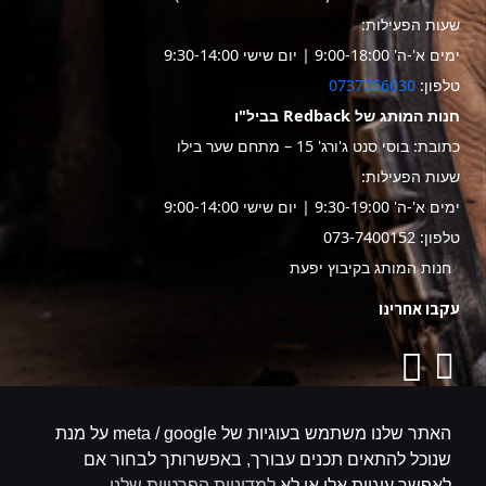
שעות הפעילות:
ימים א'-ה' 9:00-18:00 | יום שישי 9:30-14:00
טלפון:
0737256030
חנות המותג של Redback בביל"ו
כתובת: בוסי סנט ג'ורג' 15 – מתחם שער בילו
שעות הפעילות:
ימים א'-ה' 9:30-19:00 | יום שישי 9:00-14:00
טלפון: 073-7400152
חנות המותג בקיבוץ יפעת
עקבו אחרינו
האתר שלנו משתמש בעוגיות של meta / google על מנת
שנוכל להתאים תכנים עבורך, באפשרותך לבחור אם
לאפשר עוגיות אלו או לא
למדיניות הפרטיות שלנו