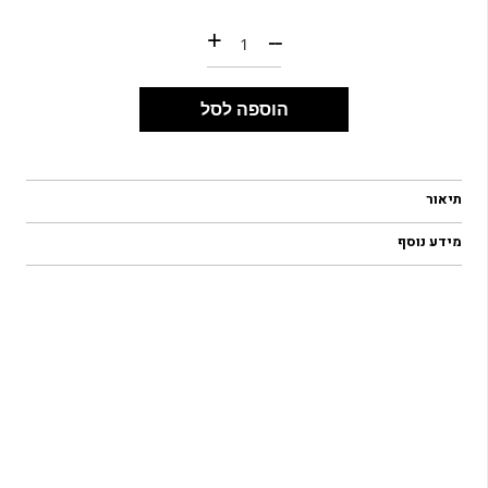
כמות של SCOTT ENDURANCE LT WOMEN'S TANK -BLACK
+
--
הוספה לסל
תיאור
מידע נוסף