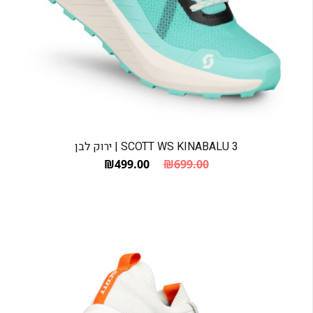
SCOTT WS KINABALU 3 | ירוק לבן
₪
499.00
₪
699.00
המחיר הנוכחי הוא: ₪499.00.
המחיר המקורי היה: ₪699.00.