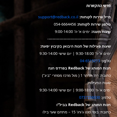
פרטי התקשרות
מייל שירות לקוחות:
support@redback.co.il
טלפון שירות לקוחות:
054-6664456
שעות מענה:
ימים א'-ה' 9:00-14:00
—————————————————-
שעות פעילות של חנות היבואן בקיבוץ יפעת:
ימים א'-ה' 9:30-18:00 | יום שישי 9:30-14:00
טלפון:
04-6515213
חנות המותג של Redback בפרדס חנה
כתובת: רח' תדהר 1 ( מול מרכז מסחרי "ביג")
שעות הפעילות:
ימים א'-ה' 9:00-18:00 | יום שישי 9:30-14:00
טלפון:
0737256030
חנות המותג של Redback בביל"ו
כתובת: בוסי סנט ג'ורג' 15 – מתחם שער בילו