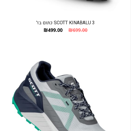
SCOTT KINABALU 3 כתום בז'
₪
499.00
₪
699.00
המחיר הנוכחי הוא: ₪499.00.
המחיר המקורי היה: ₪699.00.