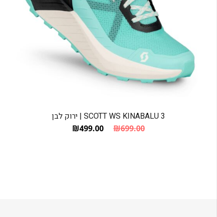
SCOTT WS KINABALU 3 | ירוק לבן
₪
499.00
₪
699.00
המחיר הנוכחי הוא: ₪499.00.
המחיר המקורי היה: ₪699.00.