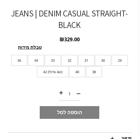
JEANS | DENIM CASUAL STRAIGHT-
BLACK
₪
329.00
טבלת מידות
36
34
33
32
31
30
29
38
40
(4xl גדול!) 42
כמות של JEANS | DENIM CASUAL STRAIGHT- BLACK
+
--
הוספה לסל
תיאור