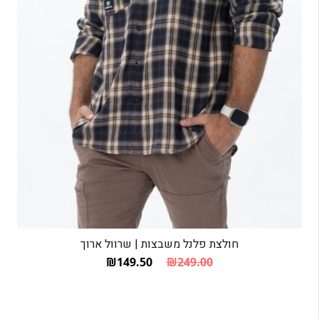
חולצת פלנל משבצות | שרוול ארוך
₪
149.50
₪
249.00
המחיר הנוכחי הוא: ₪149.50.
המחיר המקורי היה: ₪249.00.