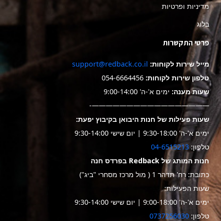
מדיניות ופרטיות
בלוג
פרטי התקשרות
מייל שירות לקוחות:
support@redback.co.il
טלפון שירות לקוחות:
054-6664456
שעות מענה:
ימים א'-ה' 9:00-14:00
—————————————————-
שעות פעילות של חנות היבואן בקיבוץ יפעת:
ימים א'-ה' 9:30-18:00 | יום שישי 9:30-14:00
טלפון:
04-6515213
חנות המותג של Redback בפרדס חנה
כתובת: רח' תדהר 1 ( מול מרכז מסחרי "ביג")
שעות הפעילות:
ימים א'-ה' 9:00-18:00 | יום שישי 9:30-14:00
טלפון:
0737256030