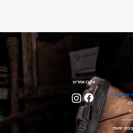
עקבו אחרינו
support@re
05
———
יבוץ יפעת: