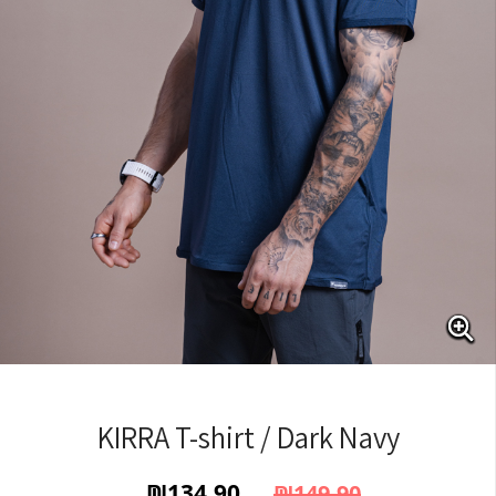
KIRRA T-shirt / Dark Navy
₪
134.90
₪
149.90