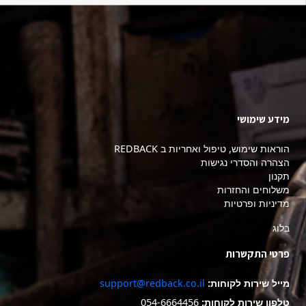
מידע שימושי
הוראות שימוש, טיפול ואחריות ב REDBACK
הצהרה והסדרי נגישות
תקנון
משלוחים והחזרות
מדיניות ופרטיות
בלוג
פרטי התקשרות
מייל שירות לקוחות:
support@redback.co.il
טלפון שירות לקוחות:
054-6664456