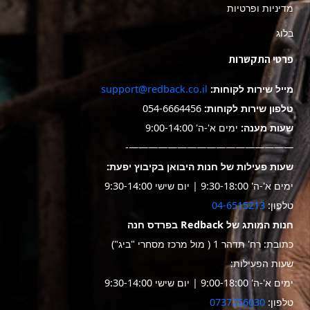
מדיניות ופרטיות
בלוג
פרטי התקשרות
מייל שירות לקוחות:
support@redback.co.il
טלפון שירות לקוחות:
054-6664456
שעות מענה:
ימים א'-ה' 9:00-14:00
—————————————————-
שעות פעילות של חנות היבואן בקיבוץ יפעת:
ימים א'-ה' 9:30-18:00 | יום שישי 9:30-14:00
טלפון:
04-6515213
חנות המותג של Redback בפרדס חנה
כתובת: רח' תדהר 1 ( מול מרכז מסחרי "ביג")
שעות הפעילות:
ימים א'-ה' 9:00-18:00 | יום שישי 9:30-14:00
טלפון:
0737256030