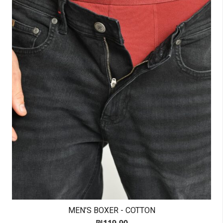
MEN’S BOXER - COTTON
₪
119.90