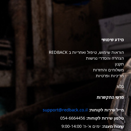
מידע שימושי
הוראות שימוש, טיפול ואחריות ב REDBACK
הצהרה והסדרי נגישות
תקנון
משלוחים והחזרות
מדיניות ופרטיות
בלוג
פרטי התקשרות
מייל שירות לקוחות:
support@redback.co.il
טלפון שירות לקוחות:
054-6664456
שעות מענה:
ימים א'-ה' 9:00-14:00