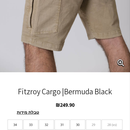
Fitzroy Cargo |Bermuda Black
₪
249.90
טבלת מידות
34
33
32
31
30
29
(xs) 28