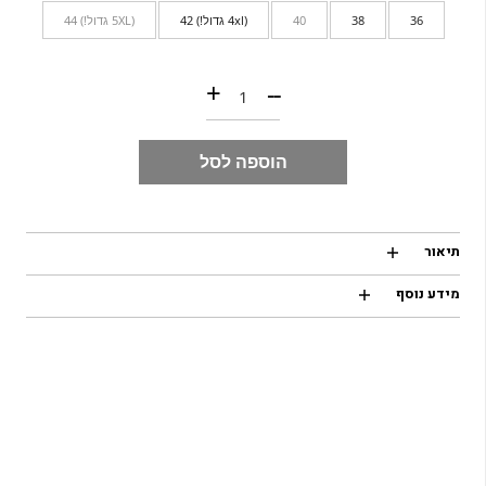
36
38
40
(4xl גדול!) 42
(5XL גדול!) 44
כמות של Fitzroy Cargo |Bermuda Black
+
--
הוספה לסל
תיאור
מידע נוסף